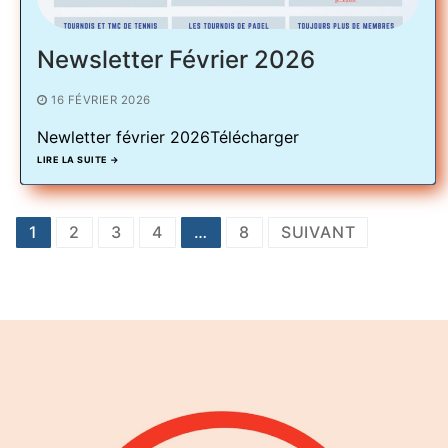
Newsletter Février 2026
16 FÉVRIER 2026
Newletter février 2026Télécharger
LIRE LA SUITE →
Pagination
1
2
3
4
…
8
SUIVANT
des
publications