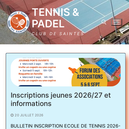
Aller
TENNIS &
au
contenu
PADEL
CLUB DE SAINTES
Rechercher :
Rechercher
Inscriptions jeunes 2026/27 et
:
informations
Le Tennis & Padel club de Saintes
20 JUILLET 2026
Plaquette Club 25/26
Club house et horaires d’ouverture
BULLETIN INSCRIPTION ECOLE DE TENNIS 2026-