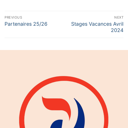
Navigation
PREVIOUS
NEXT
de
Previous
Next
Partenaires 25/26
Stages Vacances Avril
post:
post:
2024
l’article