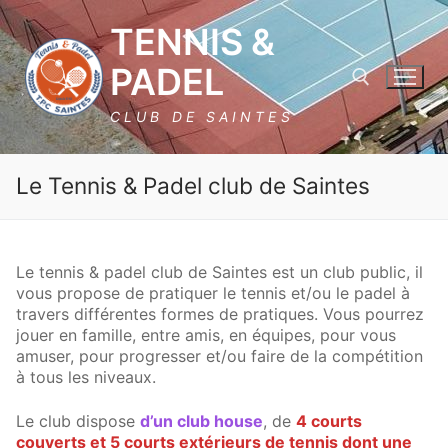
Aller
TENNIS &
au
contenu
PADEL
CLUB DE SAINTES
Rechercher :
Le Tennis & Padel club de Saintes
Le tennis & padel club de Saintes est un club public, il
vous propose de pratiquer le tennis et/ou le padel à
travers différentes formes de pratiques. Vous pourrez
Rechercher
jouer en famille, entre amis, en équipes, pour vous
:
amuser, pour progresser et/ou faire de la compétition
à tous les niveaux.
Le Tennis & Padel club de Saintes
Le club dispose
d’un club house
, de
4 courts
Plaquette Club 25/26
Club house et horaires d’ouverture
couverts et 5 courts extérieurs de tennis dont une