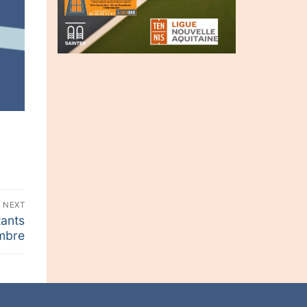
NEXT
tants
embre