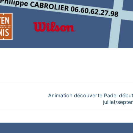
Next
Animation découverte Padel débu
post:
juillet/sept