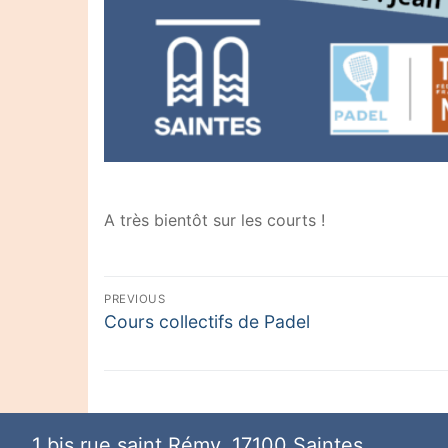
A très bientôt sur les courts !
Navigation
PREVIOUS
Previous
Cours collectifs de Padel
de
post:
l’article
1 bis rue saint Rémy, 17100 Saintes