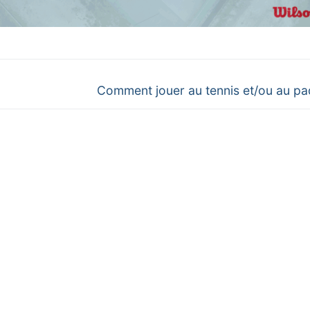
5/26
.P.C
ipes Senior + 70/75 ans
aire ou mécène !
ipes Séniors Niveau
Next
Comment jouer au tennis et/ou au pa
post: