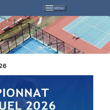
MENU
026