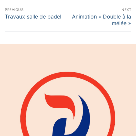
Calendrier Equipes Séniors Niveau
Navigation
PREVIOUS
NEXT
de
Previous
Next
Travaux salle de padel
Animation « Double à la
post:
post:
mélée »
l’article