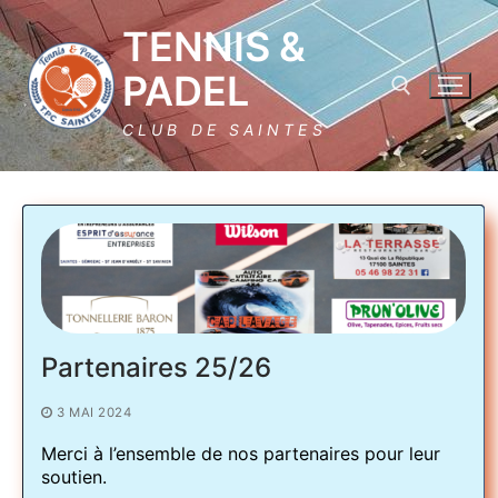
Aller
TENNIS &
au
contenu
PADEL
CLUB DE SAINTES
Rechercher :
Rechercher
Partenaires 25/26
:
3 MAI 2024
Le Tennis & Padel club de Saintes
Merci à l’ensemble de nos partenaires pour leur
soutien.
Plaquette Club 25/26
Club house et horaires d’ouverture