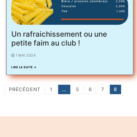
Calendrier Equipes Séniors Niveau
Un rafraichissement ou une
petite faim au club !
1 MAI 2024
LIRE LA SUITE →
Pagination
PRÉCÉDENT
1
…
5
6
7
8
des
publications