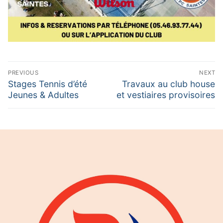
Calendrier Equipes Séniors Niveau
Navigation
PREVIOUS
NEXT
de
Previous
Next
Stages Tennis d’été
Travaux au club house
post:
post:
Jeunes & Adultes
et vestiaires provisoires
l’article