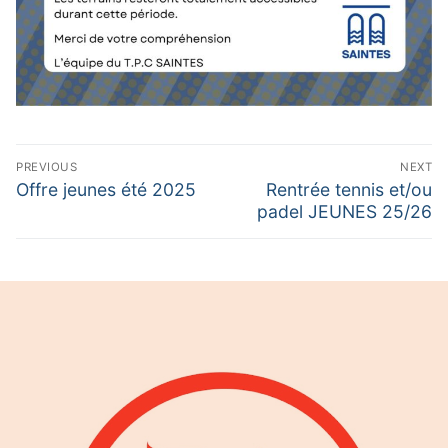
Navigation
PREVIOUS
NEXT
de
Previous
Next
Offre jeunes été 2025
Rentrée tennis et/ou
post:
post:
padel JEUNES 25/26
l’article